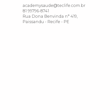
academysaude@teclife.com.br

81 99796-8741

Rua Dona Benvinda n° 419, 
Paissandu - Recife - PE