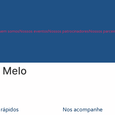
uem somos
Nossos eventos
Nossos patrocinadores
Nossos parcei
 Melo
 rápidos
Nos acompanhe