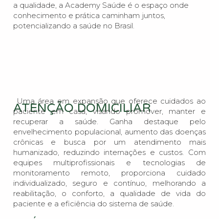
a qualidade, a Academy Saúde é o espaço onde
conhecimento e prática caminham juntos,
potencializando a saúde no Brasil.
Uma área em expansão que oferece cuidados ao
ATENÇÃO DOMICILIAR
paciente em casa, visando promover, manter e
recuperar a saúde. Ganha destaque pelo
envelhecimento populacional, aumento das doenças
crônicas e busca por um atendimento mais
humanizado, reduzindo internações e custos. Com
equipes multiprofissionais e tecnologias de
monitoramento remoto, proporciona cuidado
individualizado, seguro e contínuo, melhorando a
reabilitação, o conforto, a qualidade de vida do
paciente e a eficiência do sistema de saúde.